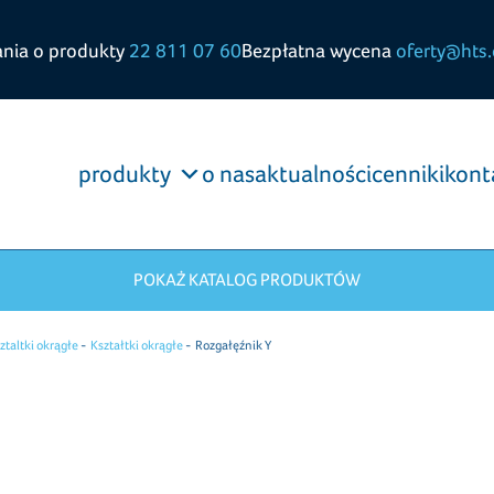
ania o produkty
22 811 07 60
Bezpłatna wycena
oferty@hts.
produkty
o nas
aktualności
cenniki
kont
POKAŻ KATALOG PRODUKTÓW
ztaltki okrągłe
Kształtki okrągłe
Rozgałęźnik Y