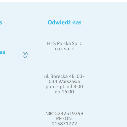
s
Odwiedź nas
HTS Polska Sp. z
o.o. sp. k
as
ul. Borecka 4B, 03-
034 Warszawa
pon. - pt. od 8:00
do 16:00
NIP: 5242519398
REGON:
015871772