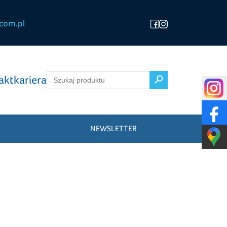
com.pl
Search Button
Search
akt
kariera
for:
NEWSLETTER