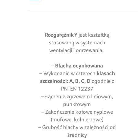
Rozgałęźnik Y
jest kształtką
stosowaną w systemach
wentylacji i ogrzewania
.
–
Blacha ocynkowana
– Wykonanie w czterech
klasach
szczelności: A, B, C, D
zgodnie z
PN-EN 12237
– Łączenie zgrzewem liniowym,
punktowym
– Zakończenie kołowe nyplowe
(mufowe, kołnierzowe)
– Grubość blachy w zależności od
średnicy