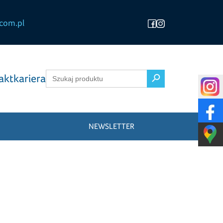
com.pl
Search Button
Search
akt
kariera
for:
NEWSLETTER