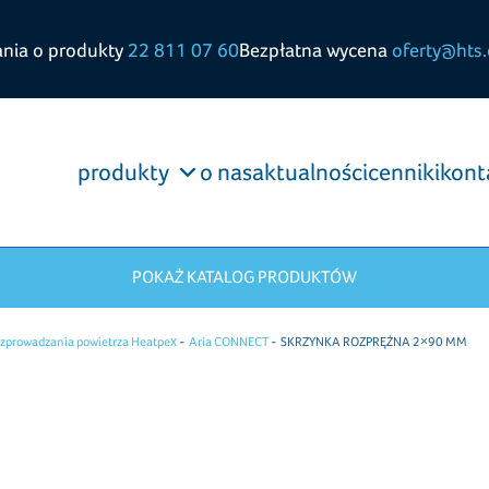
ania o produkty
22 811 07 60
Bezpłatna wycena
oferty@hts.
produkty
o nas
aktualności
cenniki
kont
POKAŻ KATALOG PRODUKTÓW
zprowadzania powietrza Heatpex
Aria CONNECT
SKRZYNKA ROZPRĘŻNA 2×90 MM