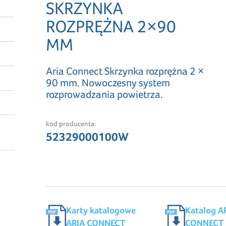
SKRZYNKA
ROZPRĘŻNA 2×90
MM
Aria Connect Skrzynka rozprężna 2 ×
90 mm. Nowoczesny system
rozprowadzania powietrza.
kod producenta:
52329000100W
Karty katalogowe
Katalog A
ARIA CONNECT
CONNECT