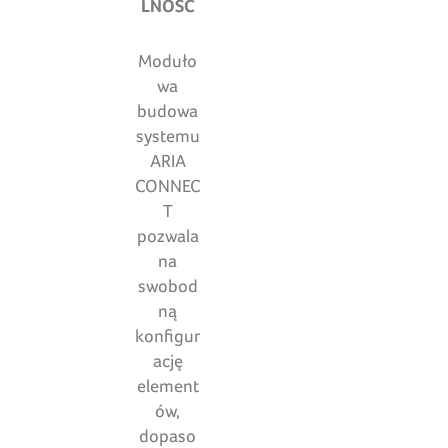
LNOŚĆ
Moduło
wa
budowa
systemu
ARIA
CONNEC
T
pozwala
na
swobod
ną
konfigur
ację
element
ów,
dopaso