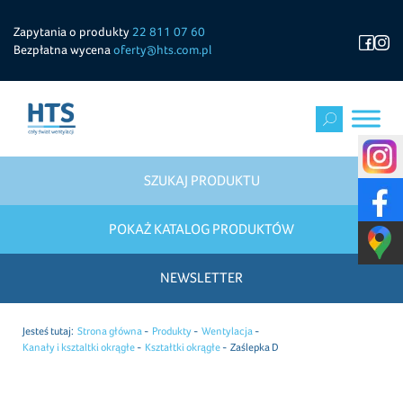
Zapytania o produkty
22 811 07 60
Bezpłatna wycena
oferty@hts.com.pl
SZUKAJ PRODUKTU
POKAŻ KATALOG PRODUKTÓW
NEWSLETTER
Jesteś tutaj:
Strona główna
Produkty
Wentylacja
Kanały i ksztaltki okrągłe
Kształtki okrągłe
Zaślepka D