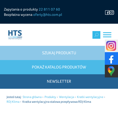
Zapytania o produkty
22 811 07 60
Bezpłatna wycena
oferty@hts.com.pl
SZUKAJ PRODUKTU
POKAŻ KATALOG PRODUKTÓW
NEWSLETTER
Jesteś tutaj:
Strona główna
Produkty
Wentylacja
Kratki wentylacyjne
RDJ Klima
Kratka wentylacyjna stalowa przepływowa RDJ Klima