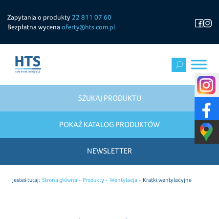
Zapytania o produkty
22 811 07 60
Bezpłatna wycena
oferty@hts.com.pl
SZUKAJ PRODUKTU
POKAŻ KATALOG PRODUKTÓW
NEWSLETTER
Jesteś tutaj:
Strona główna
Produkty
Wentylacja
Kratki wentylacyjne