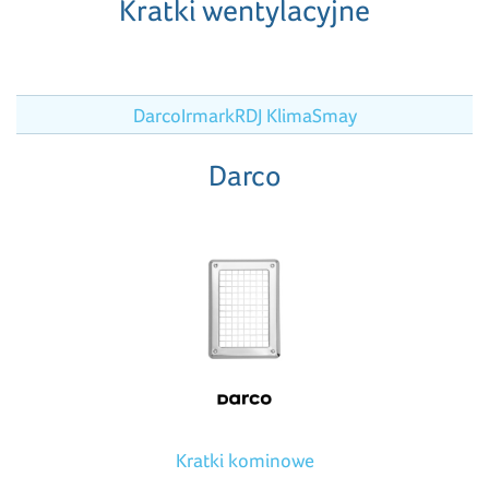
Kratki wentylacyjne
Darco
Irmark
RDJ Klima
Smay
Darco
Kratki kominowe