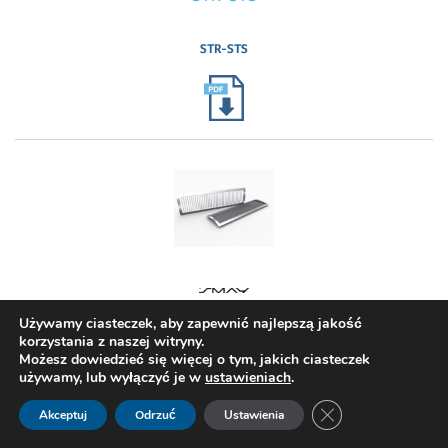
STR-STS
Używamy ciasteczek, aby zapewnić najlepszą jakość
korzystania z naszej witryny.
Kratki do przewodów okrągłych Smay STR-E
Możesz dowiedzieć się więcej o tym, jakich ciasteczek
używamy, lub wyłączyć je w
ustawieniach
.
STR-E
Zamknij panel pow
Akceptuj
Odrzuć
Ustawienia