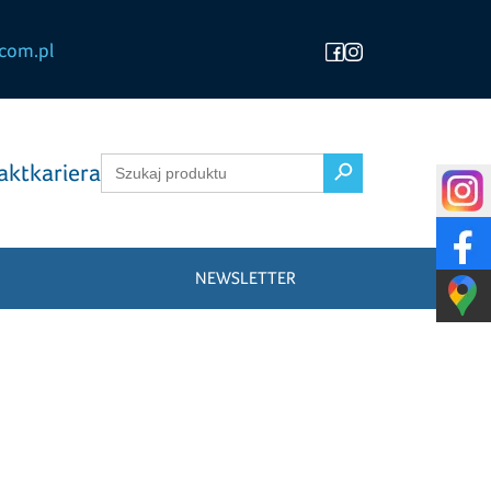
com.pl
Search Button
Search
akt
kariera
for:
NEWSLETTER