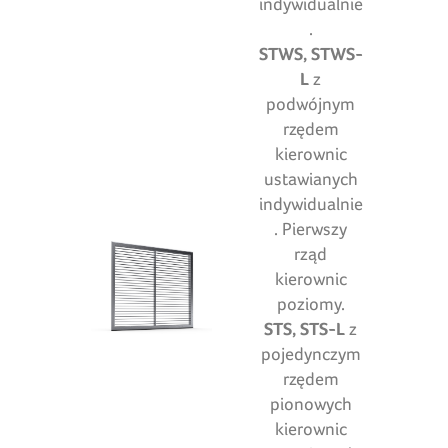
indywidualnie
.
STWS, STWS-
L
z
podwójnym
rzędem
kierownic
ustawianych
indywidualnie
. Pierwszy
rząd
kierownic
poziomy.
STS, STS-L
z
pojedynczym
rzędem
pionowych
kierownic