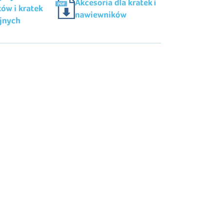
Akcesoria dla kratek i
ów i kratek
nawiewników
jnych