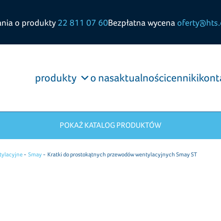
ania o produkty
22 811 07 60
Bezpłatna wycena
oferty@hts.
produkty
o nas
aktualności
cenniki
kont
POKAŻ KATALOG PRODUKTÓW
tylacyjne
Smay
Kratki do prostokątnych przewodów wentylacyjnych Smay ST