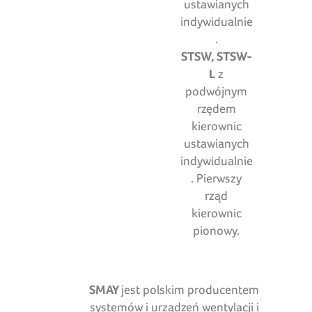
ustawianych
indywidualnie
.
STSW, STSW-
L
z
podwójnym
rzędem
kierownic
ustawianych
indywidualnie
. Pierwszy
rząd
kierownic
pionowy.
SMAY
jest polskim producentem
systemów i urządzeń wentylacji i