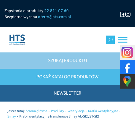
Zapytania o produkty
22 811 07 60
Bezpłatna wycena
oferty@hts.com.pl
SZUKAJ PRODUKTU
POKAŻ KATALOG PRODUKTÓW
NEWSLETTER
Jesteś tutaj:
Strona główna
Produkty
Wentylacja
Kratki wentylacyjne
Smay
Kratki wentylacyjne transferowe Smay AL-SI2, ST-SI2