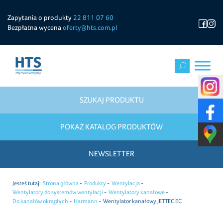
Zapytania o produkty
22 811 07 60
Bezpłatna wycena
oferty@hts.com.pl
SZUKAJ PRODUKTU
POKAŻ KATALOG PRODUKTÓW
NEWSLETTER
Jesteś tutaj:
Strona główna
Produkty
Wentylacja
Wentylatory do systemów wentylacji
Wentylatory kanałowe
Do kanałów okrągłych
Harmann
Wentylator kanałowy JETTEC EC