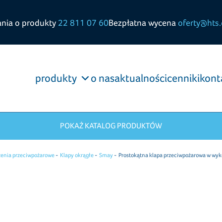
ania o produkty
22 811 07 60
Bezpłatna wycena
oferty@hts.
produkty
o nas
aktualności
cenniki
kont
POKAŻ KATALOG PRODUKTÓW
zenia przeciwpożarowe
Klapy okrągłe
Smay
Prostokątna klapa przeciwpożarowa w w