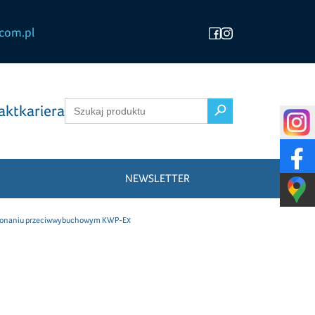
com.pl
Search Button
Search
akt
kariera
for:
NEWSLETTER
ykonaniu przeciwwybuchowym KWP-Ex