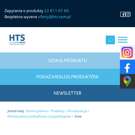
Zapytania o produkty
22 811 07 60
Bezpłatna wycena
oferty@hts.com.pl
SZUKAJ PRODUKTU
POKAŻ KATALOG PRODUKTÓW
NEWSLETTER
Jesteś tutaj:
Strona główna
Produkty
Klimatyzacja
Klimatyzatory podsufitowo-przypodłogowe
Gree