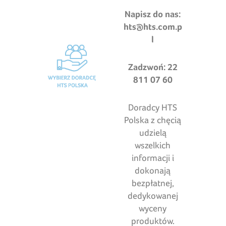
Napisz do nas:
hts@hts.com.p
l
Zadzwoń: 22
811 07 60
Doradcy HTS
Polska z chęcią
udzielą
wszelkich
informacji i
dokonają
bezpłatnej,
dedykowanej
wyceny
produktów.