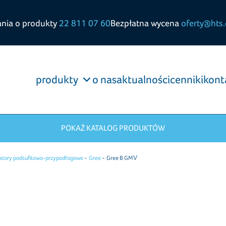
ania o produkty
22 811 07 60
Bezpłatna wycena
oferty@hts.
produkty
o nas
aktualności
cenniki
kont
POKAŻ KATALOG PRODUKTÓW
atory podsufitowo-przypodłogowe
Gree
Gree B GMV