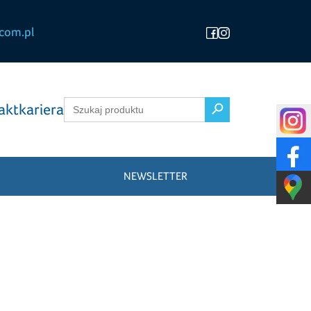
com.pl
Search Button
Search
akt
kariera
for:
NEWSLETTER