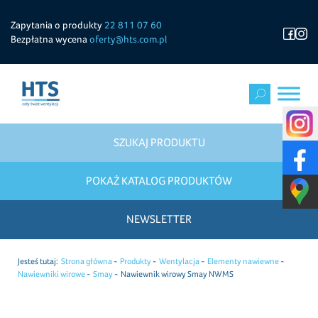
Zapytania o produkty
22 811 07 60
Bezpłatna wycena
oferty@hts.com.pl
SZUKAJ PRODUKTU
POKAŻ KATALOG PRODUKTÓW
NEWSLETTER
Jesteś tutaj:
Strona główna
Produkty
Wentylacja
Elementy nawiewne
Nawiewniki wirowe
Smay
Nawiewnik wirowy Smay NWMS