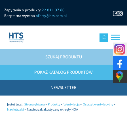
Zapytania o produkty
22 811 07 60
Bezpłatna wycena
oferty@hts.com.pl
SZUKAJ PRODUKTU
POKAŻ KATALOG PRODUKTÓW
NEWSLETTER
Jesteś tutaj:
Strona główna
Produkty
Wentylacja
Osprzęt wentylacyjny
Nawietrzaki
Nawietrzak akustyczny okrągły NOA