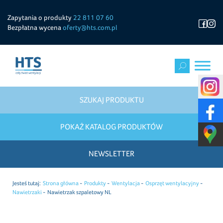
Zapytania o produkty
22 811 07 60
Bezpłatna wycena
oferty@hts.com.pl
SZUKAJ PRODUKTU
POKAŻ KATALOG PRODUKTÓW
NEWSLETTER
Jesteś tutaj:
Strona główna
Produkty
Wentylacja
Osprzęt wentylacyjny
Nawietrzaki
Nawietrzak szpaletowy NL