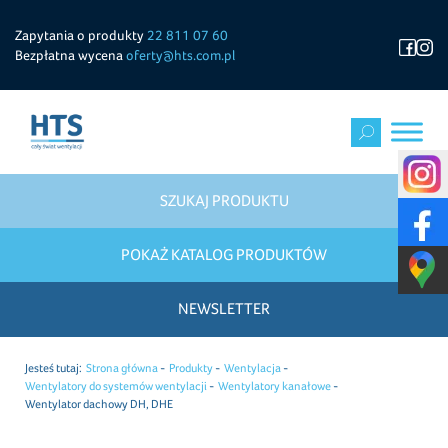
Zapytania o produkty
22 811 07 60
Bezpłatna wycena
oferty@hts.com.pl
SZUKAJ PRODUKTU
POKAŻ KATALOG PRODUKTÓW
NEWSLETTER
Jesteś tutaj:
Strona główna
Produkty
Wentylacja
Wentylatory do systemów wentylacji
Wentylatory kanałowe
Wentylator dachowy DH, DHE